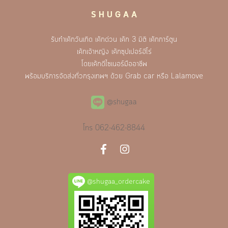
S H U G A A
รับทำเค้กวันเกิด เค้กด่วน เค้ก 3 มิติ เค้กการ์ตูน
เค้กเจ้าหญิง เค้กซุปเปอร์ฮีโร่
โดยเค้กดีไซเนอร์มืออาชีพ
พร้อมบริการจัดส่งทั่วกรุงเทพฯ ด้วย Grab car หรือ Lalamove
@shugaa
โทร
062-462-8844
@shugaa_ordercake