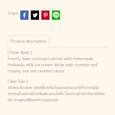
Share
Product description
[ Polar Bplar ]
Freshly bake croissant served with homemade
Hokkaido milk ice-cream, white malt crumble and
creamy sea salt caramel sauce.
[ โพลา โบล่า ]
ครัวซองค์อบร้อย เสิร์ฟคู่ไอศกรีมโฮมเมดรสนมฮอกไกโดจากญี่ปุ่น
ตกแต่งเป็นหน้าหมีด้วยลินฟองดองไอซิ่ง โรยรอบๆด้วยไวท์มอลต์ครัม
เบิล ทานคู่ซอสซีซอลท์คาราเมลรสนุ่ม