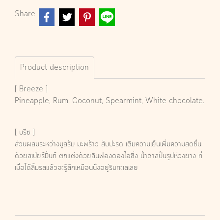
Share
Product description
[ Breeze ]
Pineapple, Rum, Coconut, Spearmint, White chocolate.
[ บรีซ ]
ส่วนผสมระหว่างมูสรัม มะพร้าว สับปะรด เติมความเย็นเพิ่มความสดชื่น
ด้วยสเปียร์มิ้นท์ ตกแต่งด้วยลินฟองดองไอซิ่ง น้ำตาลปั้นรูปห่วงยาง ที่
เมื่อได้ลิ้มรสแล้วจะรู้สึกเหมือนนั่งอยู่ริมทะเลเลย