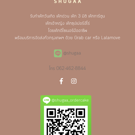
S H U G A A
รับทำเค้กวันเกิด เค้กด่วน เค้ก 3 มิติ เค้กการ์ตูน
เค้กเจ้าหญิง เค้กซุปเปอร์ฮีโร่
โดยเค้กดีไซเนอร์มืออาชีพ
พร้อมบริการจัดส่งทั่วกรุงเทพฯ ด้วย Grab car หรือ Lalamove
@shugaa
โทร
062-462-8844
@shugaa_ordercake