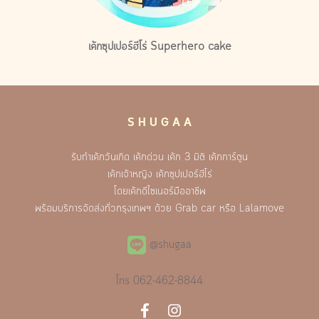
เค้กซุปเปอร์ฮีโร่ Superhero cake
S H U G A A
รับทำเค้กวันเกิด เค้กด่วน เค้ก 3 มิติ เค้กการ์ตูน
เค้กเจ้าหญิง เค้กซุปเปอร์ฮีโร่
โดยเค้กดีไซเนอร์มืออาชีพ
พร้อมบริการจัดส่งทั่วกรุงเทพฯ ด้วย Grab car หรือ Lalamove
@shugaa
โทร
062-462-8844