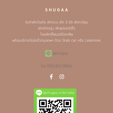
S H U G A A
รับทำเค้กวันเกิด เค้กด่วน เค้ก 3 มิติ เค้กการ์ตูน
เค้กเจ้าหญิง เค้กซุปเปอร์ฮีโร่
โดยเค้กดีไซเนอร์มืออาชีพ
พร้อมบริการจัดส่งทั่วกรุงเทพฯ ด้วย Grab car หรือ Lalamove
@shugaa
โทร
062-462-8844
@shugaa_ordercake