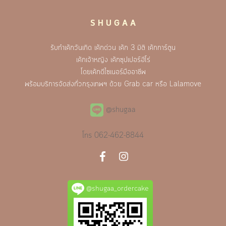
S H U G A A
รับทำเค้กวันเกิด เค้กด่วน เค้ก 3 มิติ เค้กการ์ตูน
เค้กเจ้าหญิง เค้กซุปเปอร์ฮีโร่
โดยเค้กดีไซเนอร์มืออาชีพ
พร้อมบริการจัดส่งทั่วกรุงเทพฯ ด้วย Grab car หรือ Lalamove
@shugaa
โทร
062-462-8844
@shugaa_ordercake