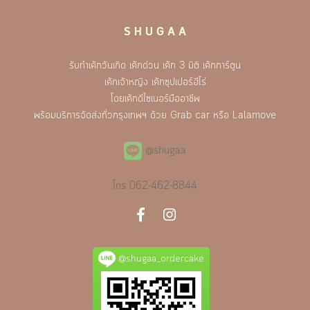
S H U G A A
รับทำเค้กวันเกิด เค้กด่วน เค้ก 3 มิติ เค้กการ์ตูน
เค้กเจ้าหญิง เค้กซุปเปอร์ฮีโร่
โดยเค้กดีไซเนอร์มืออาชีพ
พร้อมบริการจัดส่งทั่วกรุงเทพฯ ด้วย Grab car หรือ Lalamove
@shugaa
โทร
062-462-8844
@shugaa_ordercake