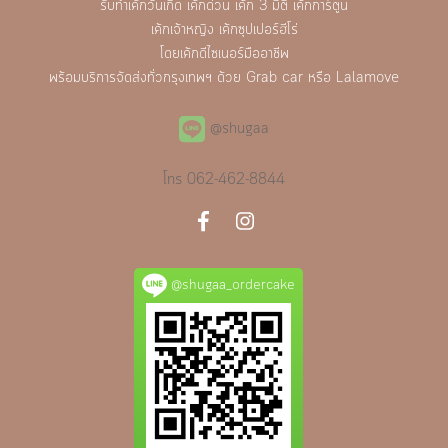
รับทำเค้กวันเกิด เค้กด่วน เค้ก 3 มิติ เค้กการ์ตูน
เค้กเจ้าหญิง เค้กซุปเปอร์ฮีโร่
โดยเค้กดีไซเนอร์มืออาชีพ
พร้อมบริการจัดส่งทั่วกรุงเทพฯ ด้วย Grab car หรือ Lalamove
@shugaa
โทร
062-462-8844
@shugaa_ordercake