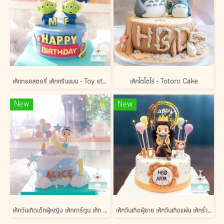
เค้กทอยสตอรี่ เค้กกรีนแมน - Toy story Cake
เค้กโตโตโร่ - Totoro Cake
New
New
เค้กวันเกิดเด็กผู้หญิง เค้กการ์ตูน เค้ก 3 มิติ
เค้กวันเกิดผู้ชาย เค้กวันเกิดแฟน เค้กร่ำรวย