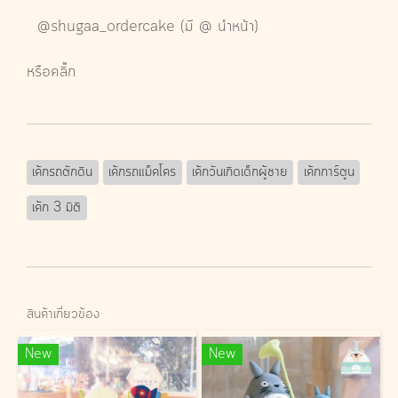
@shugaa_ordercake
(มี @ นำหน้า)
หรือคลิ๊ก
เค้กรถตักดิน
เค้กรถแม็คโคร
เค้กวันเกิดเด็กผู้ชาย
เค้กการ์ตูน
เค้ก 3 มิติ
สินค้าเกี่ยวข้อง
New
New