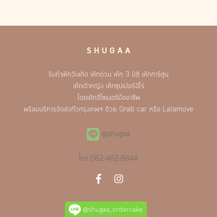
S H U G A A
รับทำเค้กวันเกิด เค้กด่วน เค้ก 3 มิติ เค้กการ์ตูน
เค้กเจ้าหญิง เค้กซุปเปอร์ฮีโร่
โดยเค้กดีไซเนอร์มืออาชีพ
พร้อมบริการจัดส่งทั่วกรุงเทพฯ ด้วย Grab car หรือ Lalamove
@shugaa
โทร
062-462-8844
@shugaa_ordercake