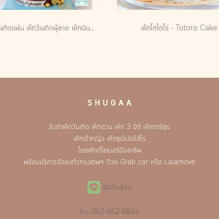
เค้กวันเกิดแฟน เค้กวันเกิดผู้ชาย เค้กเงินทอง เค้กด่วน
เค้กโตโตโร่ - Totoro Cake
S H U G A A
รับทำเค้กวันเกิด เค้กด่วน เค้ก 3 มิติ เค้กการ์ตูน
เค้กเจ้าหญิง เค้กซุปเปอร์ฮีโร่
โดยเค้กดีไซเนอร์มืออาชีพ
พร้อมบริการจัดส่งทั่วกรุงเทพฯ ด้วย Grab car หรือ Lalamove
@shugaa
โทร
062-462-8844