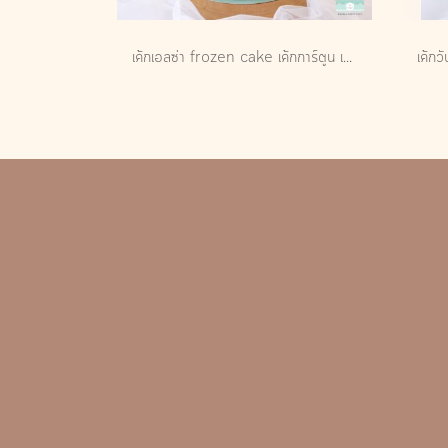
เค้กเอลซ่า frozen cake เค้กการ์ตูน เค้กเจ้าหญิง เค้กวันเกิดเด็ก