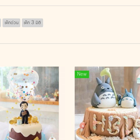
เค้กด่วน
เค้ก 3 มิติ
New