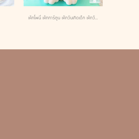
เค้กโพนี่ เค้กการ์ตูน เค้กวันเกิดเด็ก เค้กวันเกิดเด็กผู้หญิง