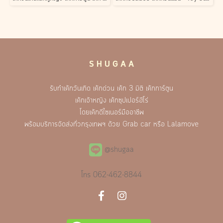
S H U G A A
รับทำเค้กวันเกิด เค้กด่วน เค้ก 3 มิติ เค้กการ์ตูน
เค้กเจ้าหญิง เค้กซุปเปอร์ฮีโร่
โดยเค้กดีไซเนอร์มืออาชีพ
พร้อมบริการจัดส่งทั่วกรุงเทพฯ ด้วย Grab car หรือ Lalamove
@shugaa
โทร
062-462-8844