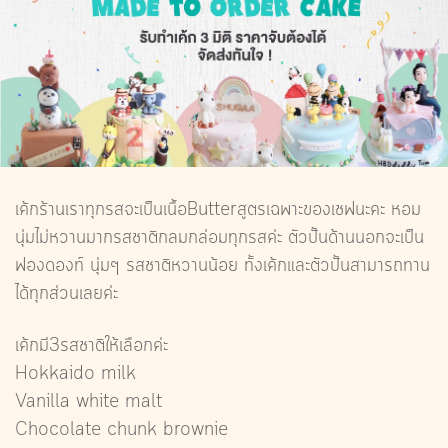
เค้กร้านเราทุกรสจะเป็นเนื้อButterสูตรเฉพาะของเชฟนะคะ หอม
นุ่มไม่หวานมากรสชาติกลมกล่อมทุกรสค่ะ ตัวปั้นด้านนอกจะเป็น
ฟองดองท์ นุ่มๆ รสชาติหวานน้อย ทั้งเค้กและตัวปั้นสามารถทาน
ได้ทุกส่วนเลยค่ะ
เค้กมี3รสชาติให้เลือกค่ะ
Hokkaido milk
Vanilla white malt
Chocolate chunk brownie