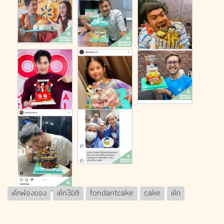
เค้กฟองดอง
เค้ก3มิติ
fondantcake
cake
เค้ก