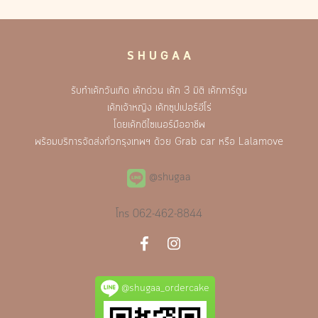
S H U G A A
รับทำเค้กวันเกิด เค้กด่วน เค้ก 3 มิติ เค้กการ์ตูน
เค้กเจ้าหญิง เค้กซุปเปอร์ฮีโร่
โดยเค้กดีไซเนอร์มืออาชีพ
พร้อมบริการจัดส่งทั่วกรุงเทพฯ ด้วย Grab car หรือ Lalamove
@shugaa
โทร
062-462-8844
@shugaa_ordercake