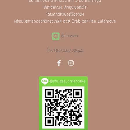
รับทำเค้กวันเกิด เค้กด่วน เค้ก 3 มิติ เค้กการ์ตูน
เค้กเจ้าหญิง เค้กซุปเปอร์ฮีโร่
โดยเค้กดีไซเนอร์มืออาชีพ
พร้อมบริการจัดส่งทั่วกรุงเทพฯ ด้วย Grab car หรือ Lalamove
@shugaa
โทร
062-462-8844
@shugaa_ordercake