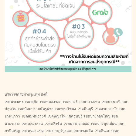
บริการจัดส่งทั่วกรุงเทพ ดังนี้
เขตพระนคร เขตดุสิต เขตหนองจอก เขตบางรัก เขตบางเขน เขตบางกะปิ เขต
ปทุมวัน เขตป้อมปราบศัตรูพ่าย เขตพระโขนง เขตมีนบุรี เขตลาดกระบัง เขต
ยานนาวา เขตสัมพันธวงศ์ เขตพญาไท เขตธนบุรี เขตบางกอกใหญ่ เขต
ห้วยขวาง เขตคลองสาน เขตตลิ่งชัน เขตบางกอกน้อย เขตบางขุนเทียน เขต
ภาษีเจริญ เขตหนองแขม เขตราษฎร์บูรณะ เขตบางพลัด เขตดินแดง เขต