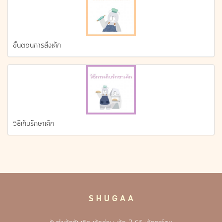
ขั้นตอนการสั่งเค้ก
วิธีเก็บรักษาเค้ก
S H U G A A