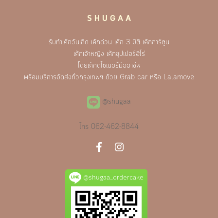
S H U G A A
รับทำเค้กวันเกิด เค้กด่วน เค้ก 3 มิติ เค้กการ์ตูน
เค้กเจ้าหญิง เค้กซุปเปอร์ฮีโร่
โดยเค้กดีไซเนอร์มืออาชีพ
พร้อมบริการจัดส่งทั่วกรุงเทพฯ ด้วย Grab car หรือ Lalamove
@shugaa
โทร
062-462-8844
@shugaa_ordercake