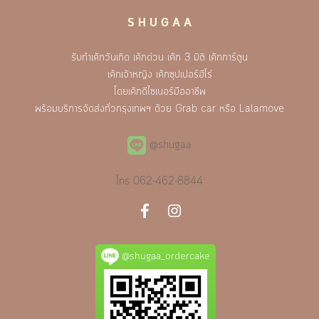
S H U G A A
รับทำเค้กวันเกิด เค้กด่วน เค้ก 3 มิติ เค้กการ์ตูน
เค้กเจ้าหญิง เค้กซุปเปอร์ฮีโร่
โดยเค้กดีไซเนอร์มืออาชีพ
พร้อมบริการจัดส่งทั่วกรุงเทพฯ ด้วย Grab car หรือ Lalamove
@shugaa
โทร
062-462-8844
@shugaa_ordercake