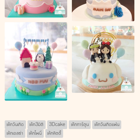
เค้กวันเกิด
เค้ก3มิติ
3Dcake
เค้กการ์ตูน
เค้กวันเกิดแฟน
เค้กเอลซ่า
เค้กโพนี่
เค้กคิตตี้