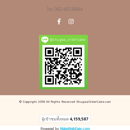
โทร
062-462-8844
@shugaa_ordercake
© Copyright 2018 All Rights Reserved ShugaaOrderCake.com
ผู้เข้าชมทั้งหมด
4,159,587
Powered by
MakeWebEasy.com