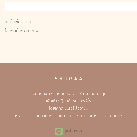
อัลบั้มเกี่ยวข้อง
ไม่มีอัลบั้มที่เกี่ยวข้อง
S H U G A A
รับทำเค้กวันเกิด เค้กด่วน เค้ก 3 มิติ เค้กการ์ตูน
เค้กเจ้าหญิง เค้กซุปเปอร์ฮีโร่
โดยเค้กดีไซเนอร์มืออาชีพ
พร้อมบริการจัดส่งทั่วกรุงเทพฯ ด้วย Grab car หรือ Lalamove
@shugaa